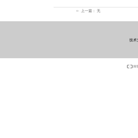
上一篇：
无
ꂃ
技术支